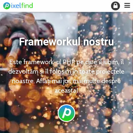
Frameworkul nostru
Este framework-ul PHP pe care îl iubim, îl
dezvoltăm și îl folosim în toate proiectele
noastre. Aflați mai jos mai multe despre
aceasta!