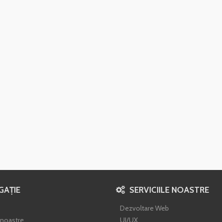
GAȚIE
SERVICIILE NOASTRE
Dezvoltare Web
e noastre
UI/UX