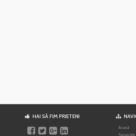
HAI SĂ FIM PRIETENI
NAVI
Acasă
Serviciil