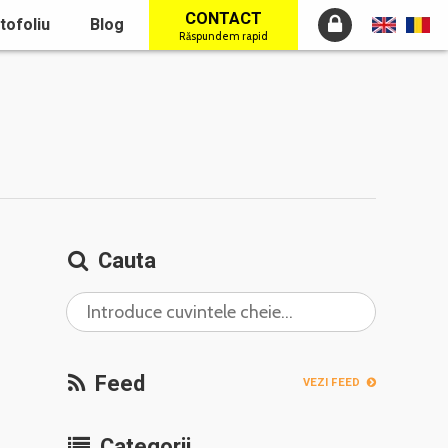
CONTACT
tofoliu
Blog
Răspundem rapid
Cauta
Feed
VEZI FEED
Categorii