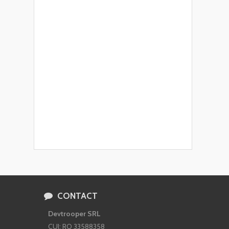
CONTACT
Devtrooper SRL
CUI: RO 33588358