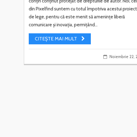
conțin conținut protejat de drepturile de autor. Noi, ce
din Pixelfind suntem cu totul împotriva acestui proiec
de lege, pentru că este menit să amenințe liberă
comunicare și inovația, permițând...
CITEȘTE MAI MULT
Noiembrie 22, 